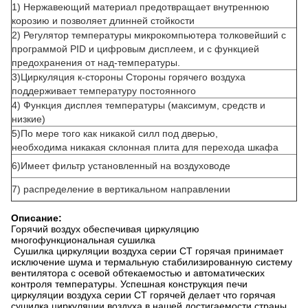
1) Нержавеющий материал предотвращает внутреннюю
корозию и позволяет длинней стойкости
2) Регулятор температуры микрокомпьютера толковейший с
программой PID и цифровым дисплеем, и с функцией
предохранения от над-температуры.
3)Циркуляция к-стороны Стороны горячего воздуха
поддерживает температуру постоянного
4) Функция дисплея температуры (максимум, средств и
низкие)
5)По мере того как никакой силл под дверью,
необходима никакая склонная плита для перехода шкафа
6)Имеет фильтр установленный на воздуховоде
7) распределение в вертикальном направлении
Описание:
Горячий воздух обеспечивая циркуляцию
многофункциональная сушилка
Сушилка циркуляции воздуха серии CT горячая принимает
исключение шума и термальную стабилизированную систему
вентилятора с осевой обтекаемостью и автоматических
контроля температуры. Успешная конструкция печи
циркуляции воздуха серии CT горячей делает что горячая
сушилка циркуляции воздуха в нашей достигаемости страны