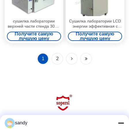
сушилка лаборатории
Сушилка лаборатории LCD
верхней части стенда 30L с
энергии эффективная с
Programmable регулятором
RS485 разъемом, 1000L
Получите самую
Получите самую
температуры 750W LCD
380V 50Hz
лучшую цену
лучшую цену
1
2
sandy
Социальные сети