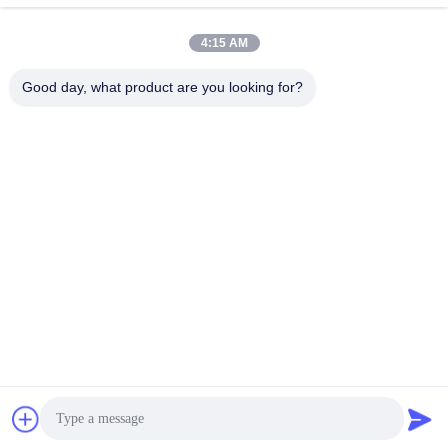
4:15 AM
Быстрый контакт
Good day, what product are you looking for?
Телефон
86-510-88784568
Электронная почта
sandy@cnsupersecurity.com
Адрес
Район Хишань, город Вуси, провинция Цзянсу.
Политика уединения
|
Карта сайта
Качество Китая хорошее химический шкаф хранения
Поставщик. © авторского права 2012-2026 SUPER SECURITY
LTD . Все права защищены.