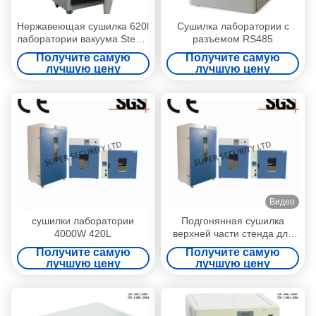
Нержавеющая сушилка 620l
Сушилка лаборатории с
лаборатории вакуума Stee с
разъемом RS485
дверью 4500W двойного
Получите самую
Получите самую
слоя стеклянной
лучшую цену
лучшую цену
Видео
сушилки лаборатории
Подгонянная сушилка
4000W 420L
верхней части стенда для
пользы лаборатории,
Получите самую
Получите самую
выпечки, биохимии,
лучшую цену
лучшую цену
промышленной пользы