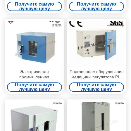
стенда регулятора Pid
сушилки лаборатории с
Получите самую
Получите самую
промышленная для защиты
вачуумным насосом 220L
лучшую цену
лучшую цену
среды
Электрическая
Подгонянное оборудование
промышленная
медицины регулятора PID
нержавеющая сталь
сушилки верхней части
Получите самую
Получите самую
сушилки с вачуумным
стенда
лучшую цену
лучшую цену
насосом